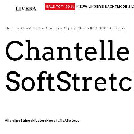
SALE TOT -50%
NIEUW
LINGERIE
NACHTMODE & L
Gebruik "Pijl omlaag" of "Enter" om su
Home
Chantelle SoftStretch
Slips
Chantelle SoftStretch Slips
Chantelle
SoftStretc
Alle slips
Strings
Hipsters
Hoge taille
Alle tops