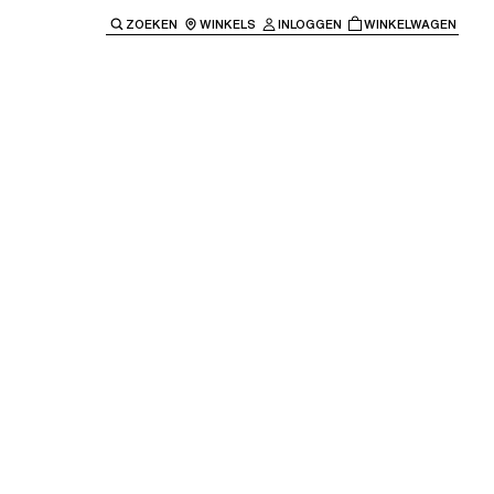
ZOEKEN
WINKELS
INLOGGEN
WINKELWAGEN
e keren naar de hoofdnavigatie.