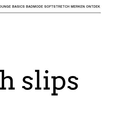
OUNGE
BASICS
BADMODE
SOFTSTRETCH
MERKEN
ONTDEK
bmenu's te openen en "Pijl omhoog" of "Escape" om terug t
h slips