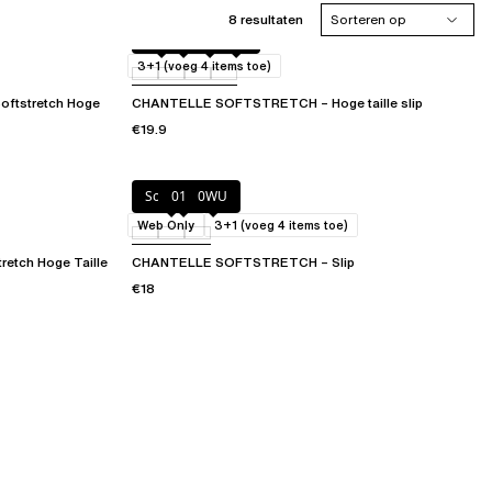
8 resultaten
Sorteren op
Ivoor
020
023
073
3+1 (voeg 4 items toe)
ftstretch Hoge
CHANTELLE SOFTSTRETCH – Hoge taille slip
€19.9
Soft pink
011
0WU
Web Only
3+1 (voeg 4 items toe)
tch Hoge Taille
CHANTELLE SOFTSTRETCH – Slip
€18