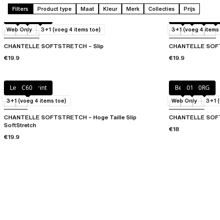
Filters
Product type
Maat
Kleur
Merk
Collecties
Prijs
Zwart
0RG
0WU
Beige
020
023
03
Web Only
3+1 (voeg 4 items toe)
3+1 (voeg 4 items
CHANTELLE SOFTSTRETCH – Slip
CHANTELLE SOFTS
€19.9
€19.9
Leopard print
C60
Beige
011
0RG
3+1 (voeg 4 items toe)
Web Only
3+1 (
CHANTELLE SOFTSTRETCH – Hoge Taille Slip
CHANTELLE SOFT
SoftStretch
€18
€19.9