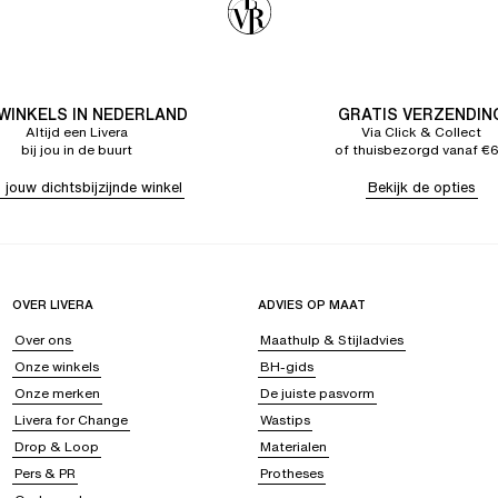
 WINKELS IN NEDERLAND
GRATIS VERZENDIN
Altijd een Livera
Via Click & Collect
bij jou in de buurt
of thuisbezorgd vanaf €
 jouw dichtsbijzijnde winkel
Bekijk de opties
OVER LIVERA
ADVIES OP MAAT
Over ons
Maathulp & Stijladvies
Onze winkels
BH-gids
Onze merken
De juiste pasvorm
Livera for Change
Wastips
Drop & Loop
Materialen
Pers & PR
Protheses