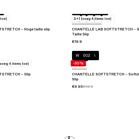
5
Blauw
020
023
035
 toe)
3+1 (voeg 4 items toe)
TRETCH – Hoge taille slip
CHANTELLE LAB SOFTSTRETCH – So
Taille Slip
€19.9
Wild Brown
0OZ
-50%
voeg 4 items toe)
STRETCH – Slip
CHANTELLE SOFTSTRETCH – Softstre
Slip
€9.95
€19.9