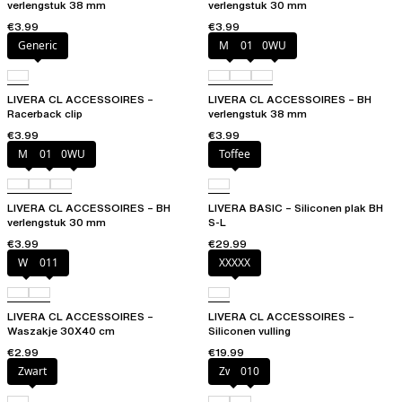
verlengstuk 38 mm
verlengstuk 30 mm
€3.99
€3.99
Generic
Milk
011
0WU
LIVERA CL ACCESSOIRES –
LIVERA CL ACCESSOIRES – BH
Racerback clip
verlengstuk 38 mm
€3.99
€3.99
Milk
011
0WU
Toffee
LIVERA CL ACCESSOIRES – BH
LIVERA BASIC – Siliconen plak BH
verlengstuk 30 mm
S-L
€3.99
€29.99
Wit
011
XXXXX
LIVERA CL ACCESSOIRES –
LIVERA CL ACCESSOIRES –
Waszakje 30X40 cm
Siliconen vulling
€2.99
€19.99
Zwart
Zwart
010