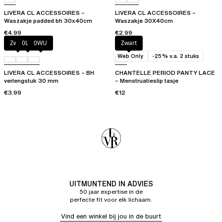
LIVERA CL ACCESSOIRES –
LIVERA CL ACCESSOIRES –
Waszakje padded bh 30x40cm
Waszakje 30X40cm
€4.99
€2.99
Zwart
0LW
0WU
Zwart
Web Only
-25% v.a. 2 stuks
LIVERA CL ACCESSOIRES – BH
CHANTELLE PERIOD PANTY LACE
verlengstuk 30 mm
– Menstruatieslip tasje
€3.99
€12
UITMUNTEND IN ADVIES
50 jaar expertise in de
perfecte fit voor elk lichaam.
Vind een winkel bij jou in de buurt