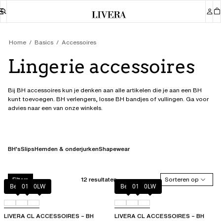
Home
Basics
Accessoires 
Lingerie accessoires
Bij BH accessoires kun je denken aan alle artikelen die je aan een BH
kunt toevoegen. BH verlengers, losse BH bandjes of vullingen. Ga voor
advies naar een van onze winkels.
BH's
Slips
Hemden & onderjurken
Shapewear
12 resultaten
Sorteren op
Filters
Beige
011
0LW
Beige
011
0LW
LIVERA CL ACCESSOIRES – BH
LIVERA CL ACCESSOIRES – BH