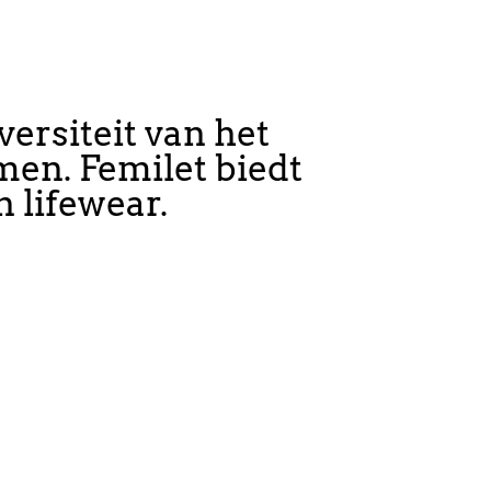
ersiteit van het
men. Femilet biedt
n lifewear.