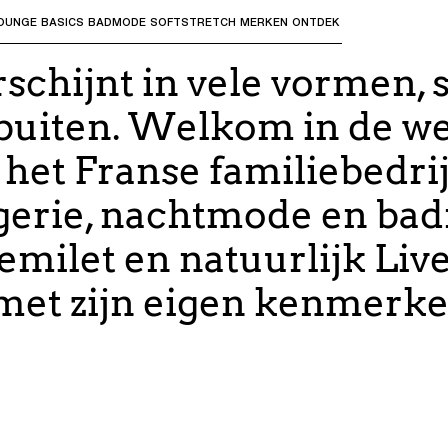
OUNGE
BASICS
BADMODE
SOFTSTRETCH
MERKEN
ONTDEK
bmenu's te openen en "Pijl omhoog" of "Escape" om terug t
schijnt in vele vormen, 
n buiten. Welkom in de w
 het Franse familiebedri
gerie, nachtmode en ba
emilet en natuurlijk Live
met zijn eigen kenmerken