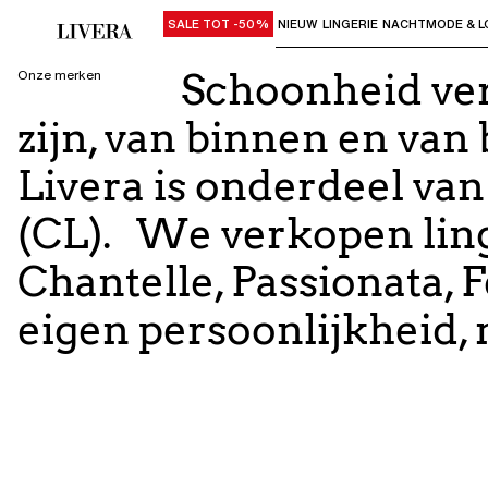
SALE TOT -50%
NIEUW
LINGERIE
NACHTMODE & L
Gebruik "Pijl omlaag" of "Enter" om su
Schoonheid ver
Onze merken
zijn, van binnen en va
Livera is onderdeel van
(CL). We verkopen lin
Chantelle, Passionata, F
eigen persoonlijkheid, 