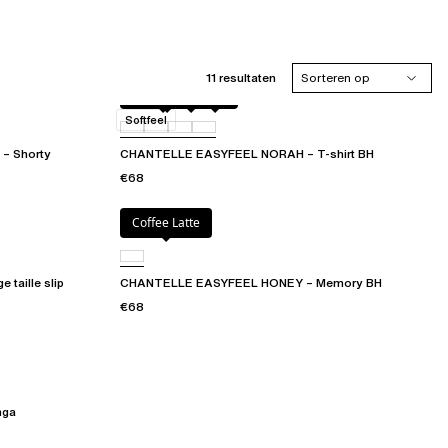
11 resultaten
Sorteren op
Clay Green
023
027
0BK
Softfeel
– Shorty
CHANTELLE EASYFEEL NORAH – T-shirt BH
€68
Coffee Latte
aille slip
CHANTELLE EASYFEEL HONEY – Memory BH
€68
nga