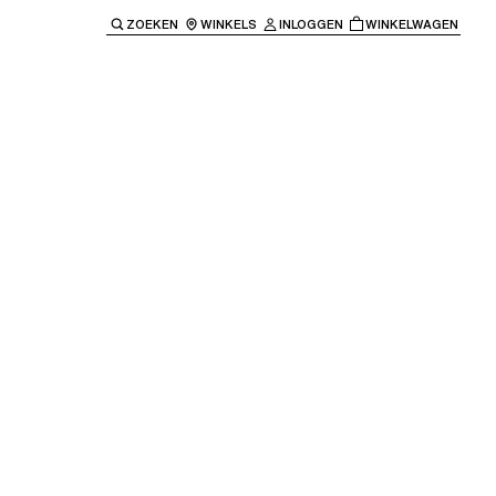
ZOEKEN
WINKELS
INLOGGEN
WINKELWAGEN
e keren naar de hoofdnavigatie.