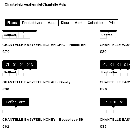
Chantelle
Livera
Femilet
Chantelle Pulp
Filters
Product type
Maat
Kleur
Merk
Collecties
Prijs
Candy
011
0PD
0RG
Candy
Softfeel
Softfeel
CHANTELLE EASYFEEL NORAH CHIC – Plunge BH
CHANTELLE EASY
€70
€30
Clay Green
010
011
01N
Clay Green
010
011
01
Softfeel
Bestseller
CHANTELLE EASYFEEL NORAH – Shorty
CHANTELLE EASY
€30
€70
Coffee Latte
Coffee Latte
0NL
CHANTELLE EASYFEEL HONEY – Beugelloze BH
CHANTELLE EASY
€62
€35