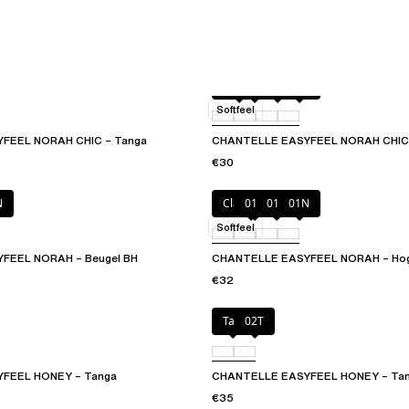
Candy
011
0PD
0RG
Softfeel
FEEL NORAH CHIC – Tanga
CHANTELLE EASYFEEL NORAH CHIC 
€30
N
Clay Green
010
011
01N
Softfeel
FEEL NORAH – Beugel BH
CHANTELLE EASYFEEL NORAH – Hoge t
€32
Talc
02T
FEEL HONEY – Tanga
CHANTELLE EASYFEEL HONEY – Ta
€35