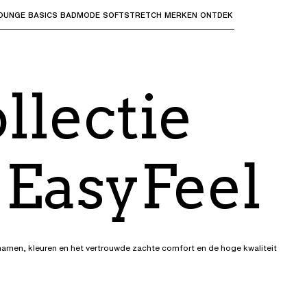
OUNGE
BASICS
BADMODE
SOFTSTRETCH
MERKEN
ONTDEK
bmenu's te openen en "Pijl omhoog" of "Escape" om terug t
llectie
 EasyFeel
ctnamen, kleuren en het vertrouwde zachte comfort en de hoge kwaliteit