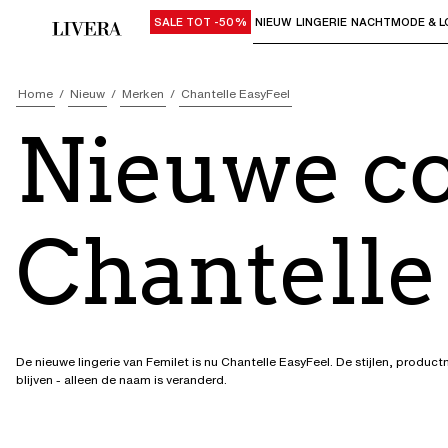
SALE TOT -50%
NIEUW
LINGERIE
NACHTMODE & L
Gebruik "Pijl omlaag" of "Enter" om su
Home
Nieuw
Merken
Chantelle EasyFeel
Nieuwe co
Chantelle
De nieuwe lingerie van Femilet is nu Chantelle EasyFeel. De stijlen, produ
blijven - alleen de naam is veranderd.