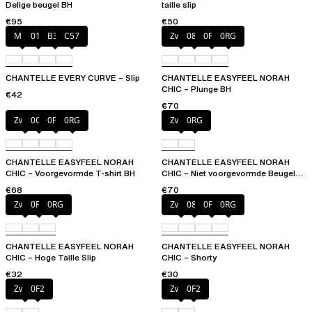
Delige beugel BH
taille slip
€95
€50
Milk
011
B37
C57
Zwart
083
0PD
0RG
CHANTELLE EVERY CURVE – Slip
CHANTELLE EASYFEEL NORAH
CHIC – Plunge BH
€42
€70
Zwart
0OV
0PD
0RG
Zwart
0RG
CHANTELLE EASYFEEL NORAH
CHANTELLE EASYFEEL NORAH
CHIC – Voorgevormde T-shirt BH
CHIC – Niet voorgevormde Beugel
BH
€68
€70
Zwart
0PD
0RG
Zwart
083
0PD
0RG
CHANTELLE EASYFEEL NORAH
CHANTELLE EASYFEEL NORAH
CHIC – Hoge Taille Slip
CHIC – Shorty
€32
€30
Zwart
0F2
Zwart
0F2