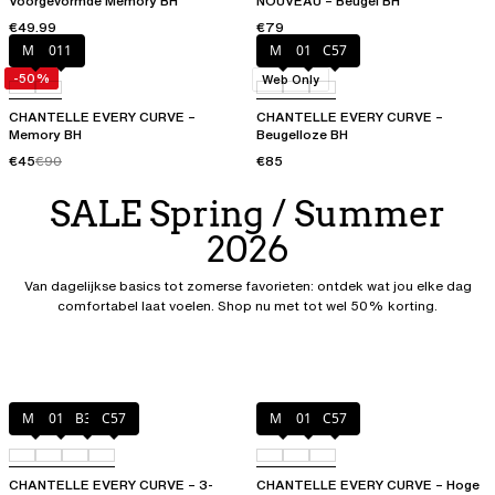
Voorgevormde Memory BH
NOUVEAU – Beugel BH
€49.99
€79
Milk
011
Milk
011
C57
-50%
Web Only
CHANTELLE EVERY CURVE –
CHANTELLE EVERY CURVE –
Memory BH
Beugelloze BH
€45
€90
€85
SALE Spring / Summer
2026
Van dagelijkse basics tot zomerse favorieten: ontdek wat jou elke dag
comfortabel laat voelen. Shop nu met tot wel 50% korting.
Milk
011
B37
C57
Milk
011
C57
CHANTELLE EVERY CURVE – 3-
CHANTELLE EVERY CURVE – Hoge