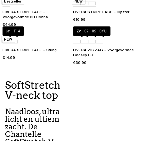
Bestseller
NEW
LIVERA STRIPE LACE –
LIVERA STRIPE LACE – Hipster
Voorgevormde BH Donna
€16.99
€44.99
Java
F14
Zwart
07I
094
0YU
NEW
LIVERA STRIPE LACE – String
LIVERA ZIGZAG – Voorgevormde
Lindsey BH
€14.99
€39.99
SoftStretch
V-neck top
Naadloos, ultra
licht en ultiem
zacht. De
Chantelle