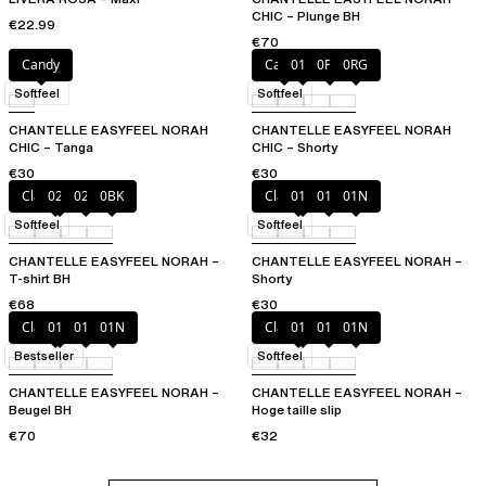
CHIC – Plunge BH
€22.99
€70
Candy
Candy
011
0PD
0RG
Softfeel
Softfeel
CHANTELLE EASYFEEL NORAH
CHANTELLE EASYFEEL NORAH
CHIC – Tanga
CHIC – Shorty
€30
€30
Clay Green
023
027
0BK
Clay Green
010
011
01N
Softfeel
Softfeel
CHANTELLE EASYFEEL NORAH –
CHANTELLE EASYFEEL NORAH –
T-shirt BH
Shorty
€68
€30
Clay Green
010
011
01N
Clay Green
010
011
01N
Bestseller
Softfeel
CHANTELLE EASYFEEL NORAH –
CHANTELLE EASYFEEL NORAH –
Beugel BH
Hoge taille slip
€70
€32