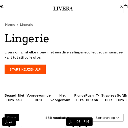
Home
Lingerie
Lingerie
Livera omarmt elke vrouw met een diverse lingeriecollectie, van sensueel
kant tot stijlvolle slips.
START KEUZEHULP
Beugel
Niet
Voorgevormde
Niet
Plunge
Push
T-
Strapless
Soft
Br
BH's
beugel
BH's
voorgevormde
BH's
BH's
shirt
BH's
BH's
BH's
BH's
BH's
436 resultaten
Sorteren op
Filters
Java
Java
0BK
F14