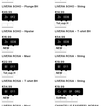
LIVERA SOHO – Plunge BH
LIVERA SOHO – String
€49.99
€14.99
Zwart
0F2
Zwart
0DB
Tot cup H
LIVERA SOHO – Hipster
LIVERA ROSA – T-shirt BH
€16.99
€54.99
Zwart
0DB
Zwart
0DB
NEW
NEW
LIVERA ROSA – Maxi
LIVERA ROSA – String
€22.99
€19.99
Blush
011
Blush
011
Tot cup H
NEW
LIVERA ROSA – T-shirt BH
LIVERA ROSA – String
€54.99
€19.99
Blush
011
Candy
011
0PD
0RG
NEW
Softfeel
LIVERA ROSA – Maxi
CHANTELLE EASYFEEL NORAH