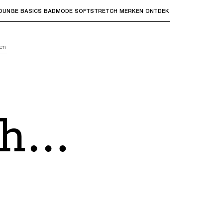
OUNGE
BASICS
BADMODE
SOFTSTRETCH
MERKEN
ONTDEK
bmenu's te openen en "Pijl omhoog" of "Escape" om terug t
en
ch
ken