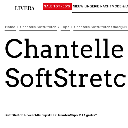
SALE TOT -50%
NIEUW
LINGERIE
NACHTMODE & L
Gebruik "Pijl omlaag" of "Enter" om su
Home
Chantelle SoftStretch
Tops
Chantelle SoftStretch Onderjurk
Chantelle
SoftStret
onderjur
SoftStretch Power
Alle tops
BH's
Hemden
Slips 2+1 gratis*