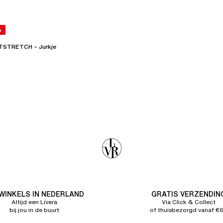
%
STRETCH – Jurkje
 WINKELS IN NEDERLAND
GRATIS VERZENDIN
Altijd een Livera
Via Click & Collect
bij jou in de buurt
of thuisbezorgd vanaf €