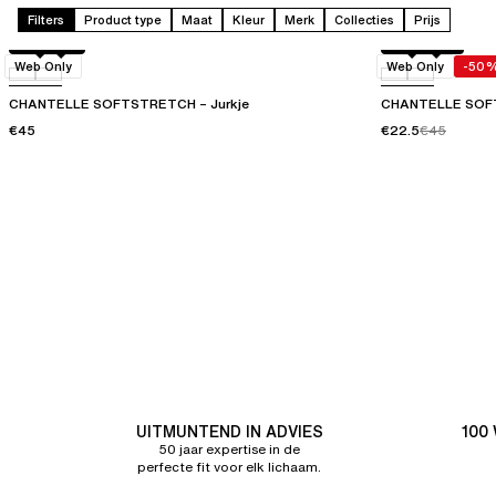
Filters
Product type
Maat
Kleur
Merk
Collecties
Prijs
Beige
011
Zwart
0WU
Web Only
Web Only
-50
CHANTELLE SOFTSTRETCH – Jurkje
CHANTELLE SOFT
€45
€22.5
€45
UITMUNTEND IN ADVIES
100
50 jaar expertise in de
perfecte fit voor elk lichaam.