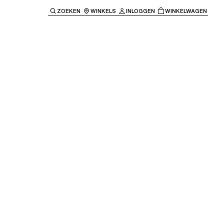
ZOEKEN
WINKELS
INLOGGEN
WINKELWAGEN
e keren naar de hoofdnavigatie.