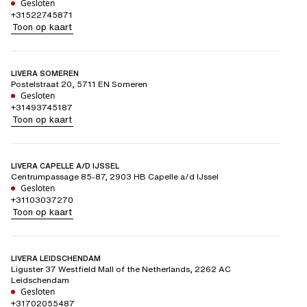
Gesloten
+31522745871
Toon op kaart
LIVERA SOMEREN
Postelstraat 20
,
5711 EN
Someren
Gesloten
+31493745187
Toon op kaart
LIVERA CAPELLE A/D IJSSEL
Centrumpassage 85-87
,
2903 HB
Capelle a/d IJssel
Gesloten
+31103037270
Toon op kaart
LIVERA LEIDSCHENDAM
Liguster 37 Westfield Mall of the Netherlands
,
2262 AC
Leidschendam
Gesloten
+31702055487