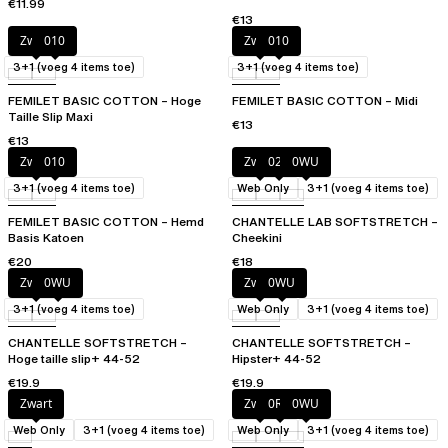
€11.99
€13
Zwart
010
Zwart
010
3+1 (voeg 4 items toe)
3+1 (voeg 4 items toe)
FEMILET BASIC COTTON – Hoge
FEMILET BASIC COTTON – Midi
Taille Slip Maxi
€13
€13
Zwart
010
Zwart
027
0WU
3+1 (voeg 4 items toe)
Web Only
3+1 (voeg 4 items toe)
FEMILET BASIC COTTON – Hemd
CHANTELLE LAB SOFTSTRETCH –
Basis Katoen
Cheekini
€20
€18
Zwart
0WU
Zwart
0WU
3+1 (voeg 4 items toe)
Web Only
3+1 (voeg 4 items toe)
CHANTELLE SOFTSTRETCH –
CHANTELLE SOFTSTRETCH –
Hoge taille slip+ 44-52
Hipster+ 44-52
€19.9
€19.9
Zwart
Zwart
0RG
0WU
Web Only
3+1 (voeg 4 items toe)
Web Only
3+1 (voeg 4 items toe)