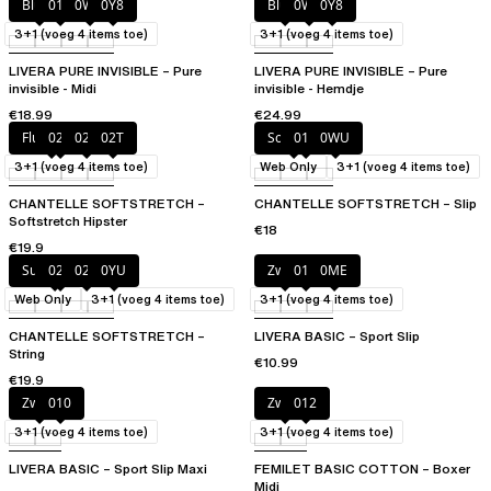
Blush
011
0WU
0Y8
Blush
0WU
0Y8
3+1 (voeg 4 items toe)
3+1 (voeg 4 items toe)
LIVERA PURE INVISIBLE – Pure
LIVERA PURE INVISIBLE – Pure
invisible - Midi
invisible - Hemdje
€18.99
€24.99
Fluorroze
020
02E
02T
Soft pink
011
0WU
3+1 (voeg 4 items toe)
Web Only
3+1 (voeg 4 items toe)
CHANTELLE SOFTSTRETCH –
CHANTELLE SOFTSTRETCH – Slip
Softstretch Hipster
€18
€19.9
Suikerroze
02E
02T
0YU
Zwart
010
0ME
Web Only
3+1 (voeg 4 items toe)
3+1 (voeg 4 items toe)
CHANTELLE SOFTSTRETCH –
LIVERA BASIC – Sport Slip
String
€10.99
€19.9
Zwart
010
Zwart
012
3+1 (voeg 4 items toe)
3+1 (voeg 4 items toe)
LIVERA BASIC – Sport Slip Maxi
FEMILET BASIC COTTON – Boxer
Midi