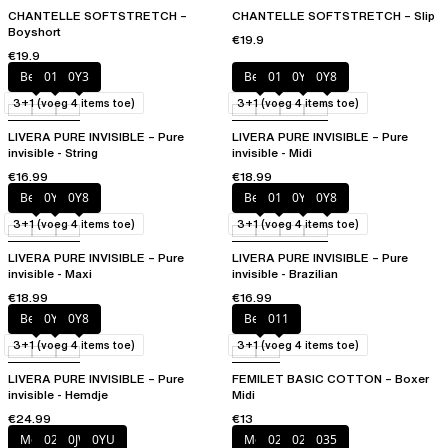
CHANTELLE SOFTSTRETCH –
CHANTELLE SOFTSTRETCH – Slip
Boyshort
€19.9
€19.9
Beige
011
0Y3
Beige
011
0Y3
0Y8
3+1 (voeg 4 items toe)
3+1 (voeg 4 items toe)
LIVERA PURE INVISIBLE – Pure
LIVERA PURE INVISIBLE – Pure
invisible - String
invisible - Midi
€16.99
€18.99
Beige
0Y3
0Y8
Beige
011
0Y3
0Y8
3+1 (voeg 4 items toe)
3+1 (voeg 4 items toe)
LIVERA PURE INVISIBLE – Pure
LIVERA PURE INVISIBLE – Pure
invisible - Maxi
invisible - Brazilian
€18.99
€16.99
Beige
0Y3
0Y8
Beige
011
3+1 (voeg 4 items toe)
3+1 (voeg 4 items toe)
LIVERA PURE INVISIBLE – Pure
FEMILET BASIC COTTON – Boxer
invisible - Hemdje
Midi
€24.99
€13
Mocca
02T
0JW
0YU
Mocca
020
02T
035