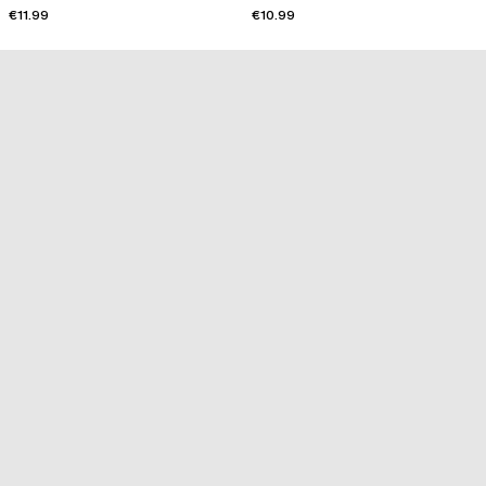
€11.99
€10.99