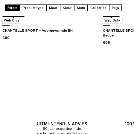
Filters
Product type
Maat
Kleur
Merk
Collecties
Prijs
Dark Leo
Zwart
Web Only
Web Only
CHANTELLE SPORT – Voorgevormde BH
CHANTELLE SPORT
Beugel
€60
€68
UITMUNTEND IN ADVIES
100
50 jaar expertise in de
perfecte fit voor elk lichaam.