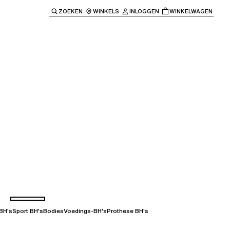
ZOEKEN
WINKELS
INLOGGEN
WINKELWAGEN
e keren naar de hoofdnavigatie.
BH's
Sport BH's
Bodies
Voedings-BH's
Prothese BH's