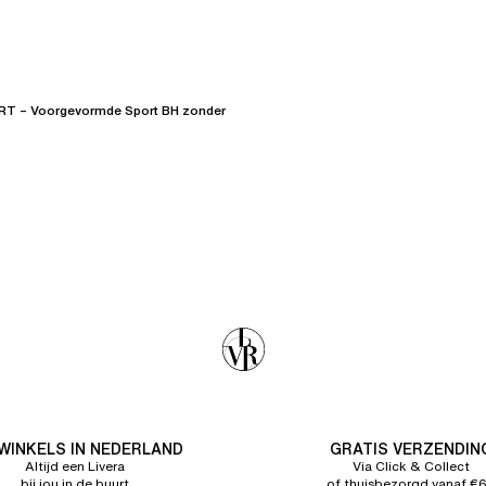
 – Voorgevormde Sport BH zonder
 WINKELS IN NEDERLAND
GRATIS VERZENDIN
Altijd een Livera
Via Click & Collect
bij jou in de buurt
of thuisbezorgd vanaf €