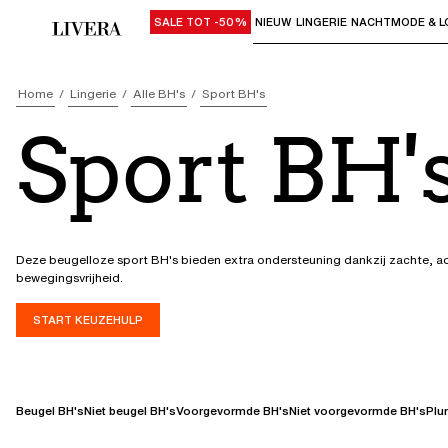
SALE TOT -50%
NIEUW
LINGERIE
NACHTMODE & L
Gebruik "Pijl omlaag" of "Enter" om su
Home
Lingerie
Alle BH's
Sport BH's
Sport BH'
Deze beugelloze sport BH's bieden extra ondersteuning dankzij zachte, ademende cups en een brede, elastische borstb
bewegingsvrijheid.
START KEUZEHULP
Beugel BH's
Niet beugel BH's
Voorgevormde BH's
Niet voorgevormde BH's
Plu