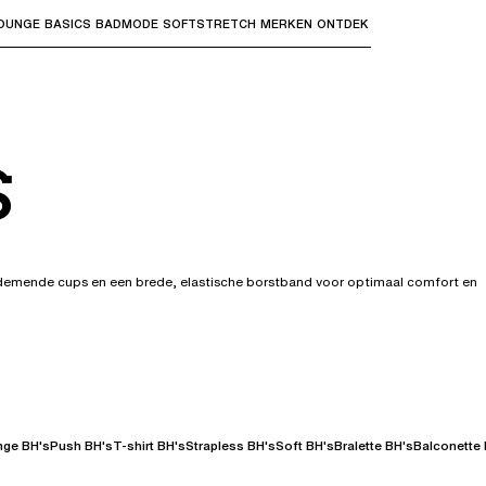
OUNGE
BASICS
BADMODE
SOFTSTRETCH
MERKEN
ONTDEK
bmenu's te openen en "Pijl omhoog" of "Escape" om terug t
s
and voor optimaal comfort en
nge BH's
Push BH's
T-shirt BH's
Strapless BH's
Soft BH's
Bralette BH's
Balconette 