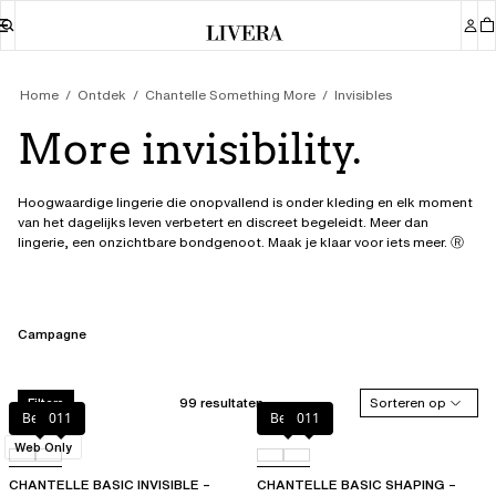
Home
Ontdek
Chantelle Something More
Invisibles
More invisibility.
Hoogwaardige lingerie die onopvallend is onder kleding en elk moment
van het dagelijks leven verbetert en discreet begeleidt. Meer dan
lingerie, een onzichtbare bondgenoot. Maak je klaar voor iets meer. Ⓡ
Campagne
99 resultaten
Sorteren op
Filters
Beige
011
Beige
011
Web Only
CHANTELLE BASIC INVISIBLE –
CHANTELLE BASIC SHAPING –