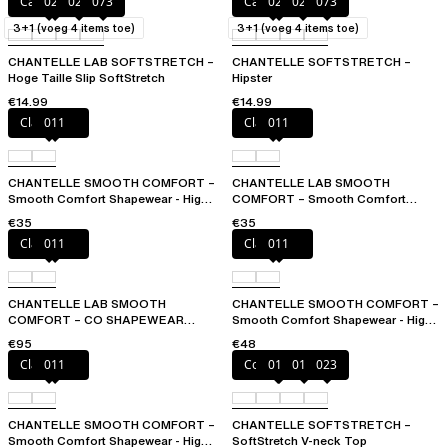
Capuccino
020
023
073
Capuccino
020
02E
073
3+1 (voeg 4 items toe)
3+1 (voeg 4 items toe)
CHANTELLE LAB SOFTSTRETCH –
CHANTELLE SOFTSTRETCH –
Hoge Taille Slip SoftStretch
Hipster
€14.99
€14.99
Clay Nude
011
Clay Nude
011
CHANTELLE SMOOTH COMFORT –
CHANTELLE LAB SMOOTH
Smooth Comfort Shapewear - High
COMFORT – Smooth Comfort
waist Thong
Shapewear - High waist Brief
€35
€35
Clay Nude
011
Clay Nude
011
CHANTELLE LAB SMOOTH
CHANTELLE SMOOTH COMFORT –
COMFORT – CO SHAPEWEAR
Smooth Comfort Shapewear - High
BODY
waist Long Short
€95
€48
Clay Nude
011
Coffee Latte
011
01N
023
CHANTELLE SMOOTH COMFORT –
CHANTELLE SOFTSTRETCH –
Smooth Comfort Shapewear - High
SoftStretch V-neck Top