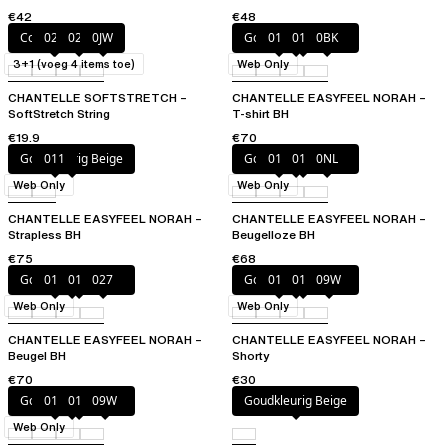
waist Mid Thigh Short
€42
€48
Coffee Latte
023
02E
0JW
Goudkleurig Beige
010
011
0BK
3+1 (voeg 4 items toe)
Web Only
CHANTELLE SOFTSTRETCH –
CHANTELLE EASYFEEL NORAH –
SoftStretch String
T-shirt BH
€19.9
€70
Goudkleurig Beige
011
Goudkleurig Beige
010
011
0NL
Web Only
Web Only
CHANTELLE EASYFEEL NORAH –
CHANTELLE EASYFEEL NORAH –
Strapless BH
Beugelloze BH
€75
€68
Goudkleurig Beige
010
011
027
Goudkleurig Beige
010
011
09W
Web Only
Web Only
CHANTELLE EASYFEEL NORAH –
CHANTELLE EASYFEEL NORAH –
Beugel BH
Shorty
€70
€30
Goudkleurig Beige
010
011
09W
Goudkleurig Beige
Web Only