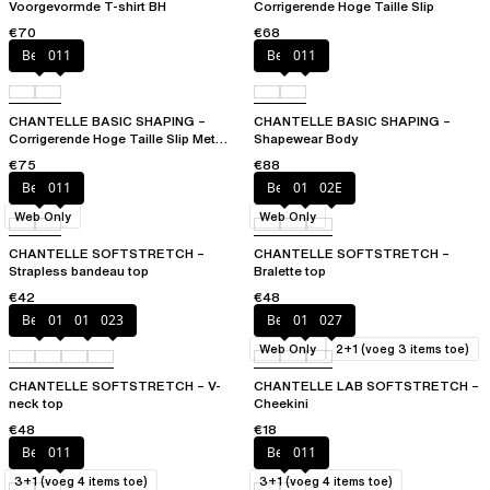
Voorgevormde T-shirt BH
Corrigerende Hoge Taille Slip
€70
€68
Beige
011
Beige
011
CHANTELLE BASIC SHAPING –
CHANTELLE BASIC SHAPING –
Corrigerende Hoge Taille Slip Met
Shapewear Body
Pijpjes
€75
€88
Beige
011
Beige
011
02E
Web Only
Web Only
CHANTELLE SOFTSTRETCH –
CHANTELLE SOFTSTRETCH –
Strapless bandeau top
Bralette top
€42
€48
Beige
011
01N
023
Beige
011
027
Web Only
2+1 (voeg 3 items toe)
CHANTELLE SOFTSTRETCH – V-
CHANTELLE LAB SOFTSTRETCH –
neck top
Cheekini
€48
€18
Beige
011
Beige
011
3+1 (voeg 4 items toe)
3+1 (voeg 4 items toe)