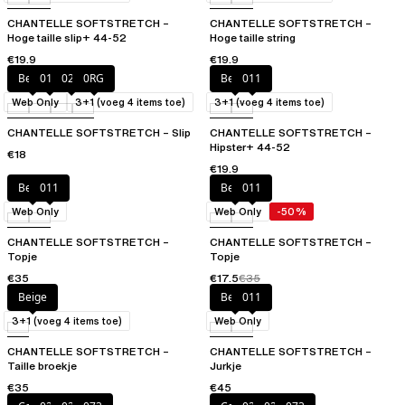
CHANTELLE SOFTSTRETCH –
CHANTELLE SOFTSTRETCH –
Hoge taille slip+ 44-52
Hoge taille string
€19.9
€19.9
Beige
011
023
0RG
Beige
011
Web Only
3+1 (voeg 4 items toe)
3+1 (voeg 4 items toe)
CHANTELLE SOFTSTRETCH – Slip
CHANTELLE SOFTSTRETCH –
Hipster+ 44-52
€18
€19.9
Beige
011
Beige
011
Web Only
Web Only
-50%
CHANTELLE SOFTSTRETCH –
CHANTELLE SOFTSTRETCH –
Topje
Topje
€35
€17.5
€35
Beige
Beige
011
3+1 (voeg 4 items toe)
Web Only
CHANTELLE SOFTSTRETCH –
CHANTELLE SOFTSTRETCH –
Taille broekje
Jurkje
€35
€45