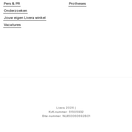
Pers & PR
Protheses
Onderzoeken
Jouw eigen Livera winkel
Vacatures
Livera 2026 |
KvK-nummer: 51505932
Btw-nummer: NL850060692B01