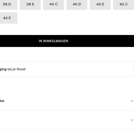
38 D
38 E
40 C
40 D
40 E
42 C
42 E
IN WINKELWAGEN
ging
bij je thuis!
tie