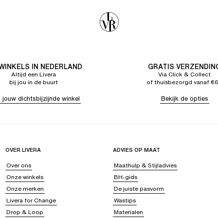
 WINKELS IN NEDERLAND
GRATIS VERZENDIN
Altijd een Livera
Via Click & Collect
bij jou in de buurt
of thuisbezorgd vanaf €
 jouw dichtsbijzijnde winkel
Bekijk de opties
OVER LIVERA
ADVIES OP MAAT
Over ons
Maathulp & Stijladvies
Onze winkels
BH-gids
Onze merken
De juiste pasvorm
Livera for Change
Wastips
Drop & Loop
Materialen