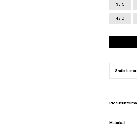
38 C
42 D
Gratis bezor
Productinforma
Materiaal