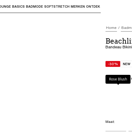
OUNGE
BASICS
BADMODE
SOFTSTRETCH
MERKEN
ONTDEK
bmenu's te openen en "Pijl omhoog" of "Escape" om terug t
Home
Badm
Beachl
Bandeau Bikin
-30%
NEW
Kleur
:
Rose Blu
Rose Blush
Maat
: