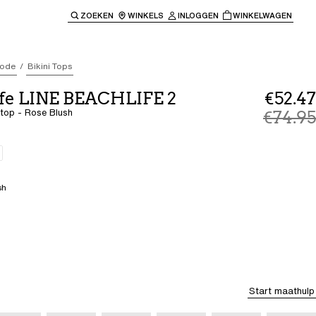
ZOEKEN
WINKELS
INLOGGEN
WINKELWAGEN
e keren naar de hoofdnavigatie.
ode
Bikini Tops
ife LINE BEACHLIFE 2
€52.47
itop - Rose Blush
€74.95
sh
Start maathulp