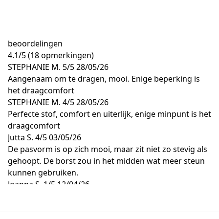
beoordelingen
4.1
/
5
(18 opmerkingen)
STEPHANIE M.
5/5
28/05/26
Aangenaam om te dragen, mooi. Enige beperking is
het draagcomfort
STEPHANIE M.
4/5
28/05/26
Perfecte stof, comfort en uiterlijk, enige minpunt is het
draagcomfort
Jutta S.
4/5
03/05/26
De pasvorm is op zich mooi, maar zit niet zo stevig als
gehoopt. De borst zou in het midden wat meer steun
kunnen gebruiken.
Joanna S.
1/5
12/04/26
Spam
Leila J.
5/5
31/01/26