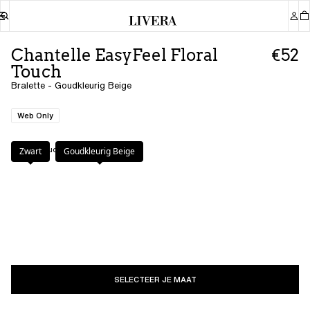
Chantelle EasyFeel Floral
€52
Touch
Bralette - Goudkleurig Beige
Web Only
Kleur
:
Goudkleurig Beige
Zwart
Goudkleurig Beige
SELECTEER JE MAAT