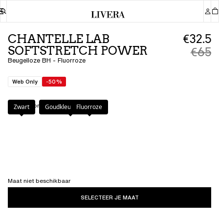
CHANTELLE LAB
€32.5
SOFTSTRETCH POWER
€65
Beugelloze BH - Fluorroze
Web Only
-50%
Kleur
:
Fluorroze
Zwart
Goudkleurig Beige
Fluorroze
Maat niet beschikbaar
SELECTEER JE MAAT