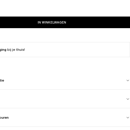
IN WINKELWAGEN
ging
bij je thuis!
tie
touren