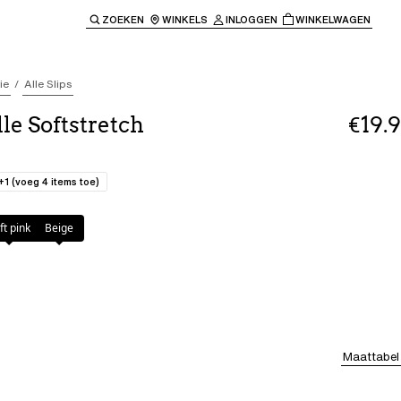
ZOEKEN
WINKELS
INLOGGEN
WINKELWAGEN
e keren naar de hoofdnavigatie.
ie
Alle Slips
le Softstretch
€19.9
+1 (voeg 4 items toe)
ft pink
Beige
Maattabel