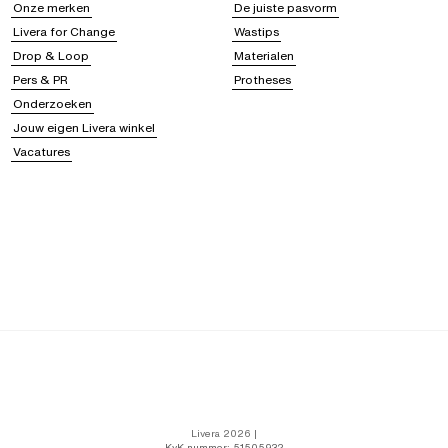
Onze merken
De juiste pasvorm
Livera for Change
Wastips
Drop & Loop
Materialen
Pers & PR
Protheses
Onderzoeken
Jouw eigen Livera winkel
Vacatures
Livera 2026 |
KvK-nummer: 51505932