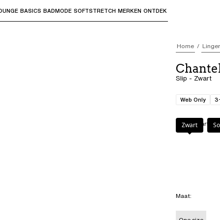
OUNGE
BASICS
BADMODE
SOFTSTRETCH
MERKEN
ONTDEK
bmenu's te openen en "Pijl omhoog" of "Escape" om terug t
Home
Linger
Chantel
Slip - Zwart
Web Only
3
Kleur
:
Zwart
Zwart
So
Maat
:
One size