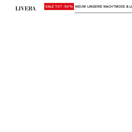
SALE TOT -50%
NIEUW
LINGERIE
NACHTMODE & L
Gebruik "Pijl omlaag" of "Enter" om su