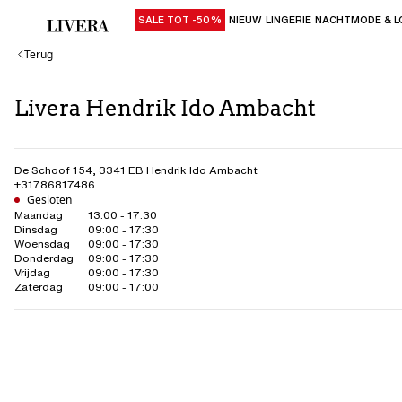
SALE TOT -50%
NIEUW
LINGERIE
NACHTMODE & L
Gebruik "Pijl omlaag" of "Enter" om su
Terug
Livera Hendrik Ido Ambacht
De Schoof 154
,
3341 EB
Hendrik Ido Ambacht
+31786817486
Gesloten
Maandag
13:00 - 17:30
Dinsdag
09:00 - 17:30
Woensdag
09:00 - 17:30
Donderdag
09:00 - 17:30
Vrijdag
09:00 - 17:30
Zaterdag
09:00 - 17:00