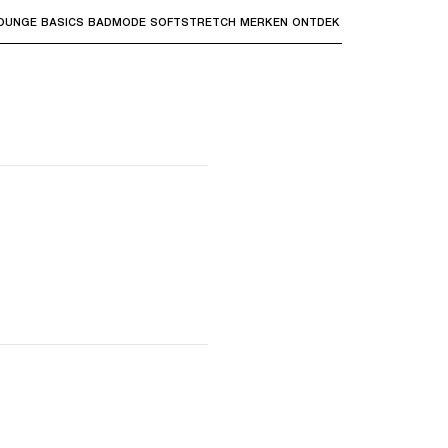
OUNGE
BASICS
BADMODE
SOFTSTRETCH
MERKEN
ONTDEK
bmenu's te openen en "Pijl omhoog" of "Escape" om terug t