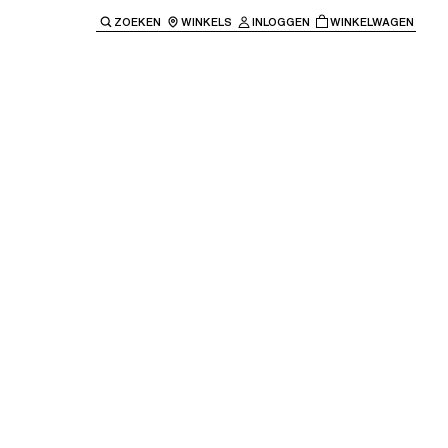
ZOEKEN
WINKELS
INLOGGEN
WINKELWAGEN
e keren naar de hoofdnavigatie.