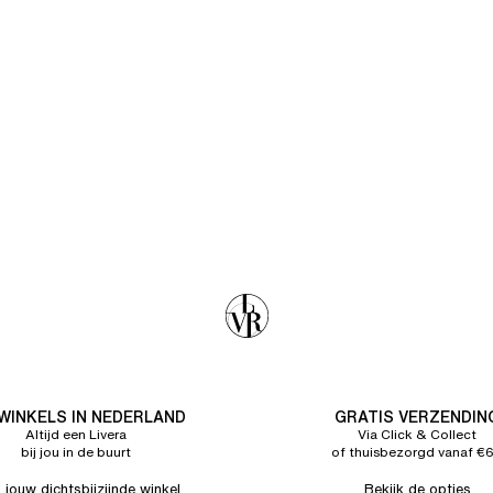
 WINKELS IN NEDERLAND
GRATIS VERZENDIN
Altijd een Livera
Via Click & Collect
bij jou in de buurt
of thuisbezorgd vanaf €
 jouw dichtsbijzijnde winkel
Bekijk de opties