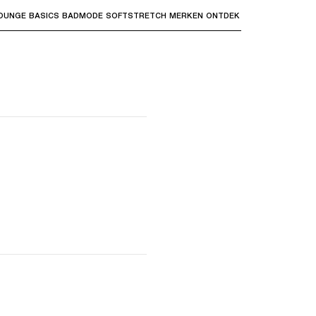
OUNGE
BASICS
BADMODE
SOFTSTRETCH
MERKEN
ONTDEK
bmenu's te openen en "Pijl omhoog" of "Escape" om terug t