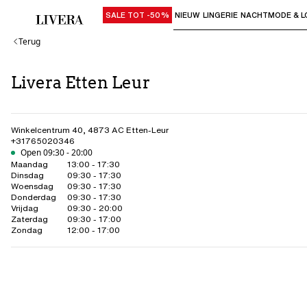
SALE TOT -50%
NIEUW
LINGERIE
NACHTMODE & L
Gebruik "Pijl omlaag" of "Enter" om su
Terug
Livera Etten Leur
Winkelcentrum 40
,
4873 AC
Etten-Leur
+31765020346
Open 09:30 - 20:00
Maandag
13:00 - 17:30
Dinsdag
09:30 - 17:30
Woensdag
09:30 - 17:30
Donderdag
09:30 - 17:30
Vrijdag
09:30 - 20:00
Zaterdag
09:30 - 17:00
Zondag
12:00 - 17:00