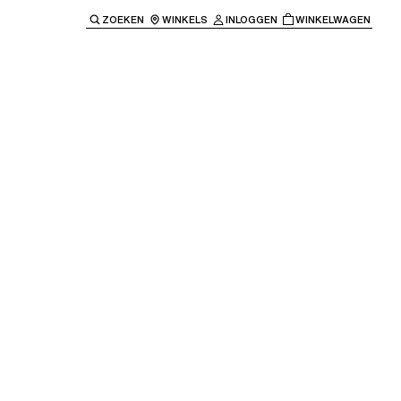
ZOEKEN
WINKELS
INLOGGEN
WINKELWAGEN
e keren naar de hoofdnavigatie.