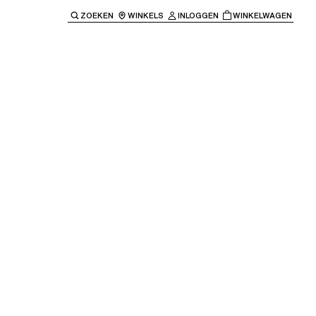
ZOEKEN
WINKELS
INLOGGEN
WINKELWAGEN
e keren naar de hoofdnavigatie.