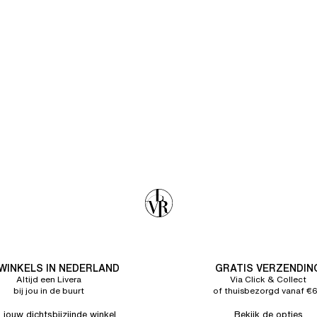
 WINKELS IN NEDERLAND
GRATIS VERZENDIN
Altijd een Livera
Via Click & Collect
bij jou in de buurt
of thuisbezorgd vanaf €
 jouw dichtsbijzijnde winkel
Bekijk de opties