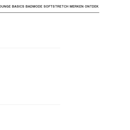
OUNGE
BASICS
BADMODE
SOFTSTRETCH
MERKEN
ONTDEK
bmenu's te openen en "Pijl omhoog" of "Escape" om terug t