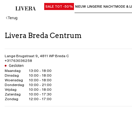
SALE TOT -50%
NIEUW
LINGERIE
NACHTMODE & L
Gebruik "Pijl omlaag" of "Enter" om su
Terug
Livera Breda Centrum
Lange Brugstraat 9
,
4811 WP
Breda C
+31763036258
Gesloten
Maandag
13:00 - 18:00
Dinsdag
10:00 - 18:00
Woensdag
10:00 - 18:00
Donderdag
10:00 - 21:00
Vrijdag
10:00 - 18:00
Zaterdag
10:00 - 17:30
Zondag
12:00 - 17:00