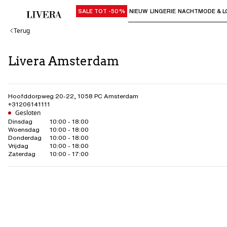
SALE TOT -50%
NIEUW
LINGERIE
NACHTMODE & L
Gebruik "Pijl omlaag" of "Enter" om su
Terug
Livera Amsterdam
Hoofddorpweg 20-22
,
1058 PC
Amsterdam
+31206141111
Gesloten
Dinsdag
10:00 - 18:00
Woensdag
10:00 - 18:00
Donderdag
10:00 - 18:00
Vrijdag
10:00 - 18:00
Zaterdag
10:00 - 17:00