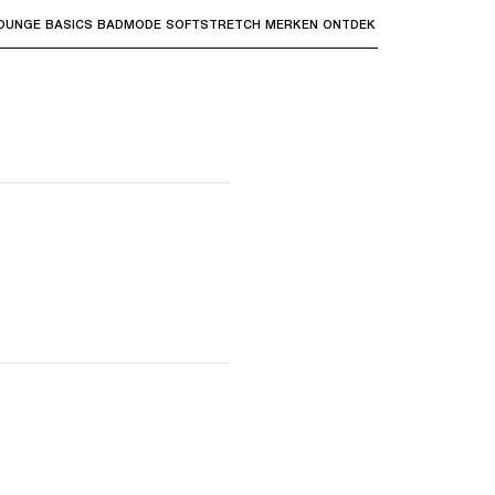
OUNGE
BASICS
BADMODE
SOFTSTRETCH
MERKEN
ONTDEK
bmenu's te openen en "Pijl omhoog" of "Escape" om terug t