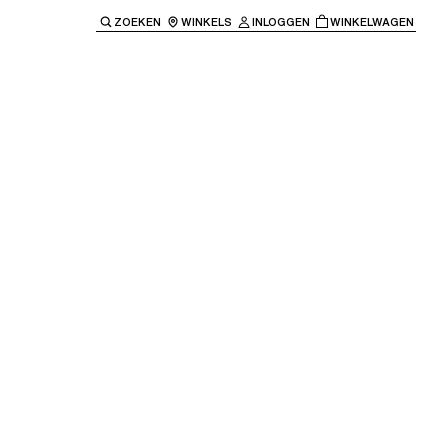
ZOEKEN
WINKELS
INLOGGEN
WINKELWAGEN
e keren naar de hoofdnavigatie.