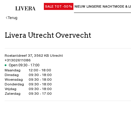
SALE TOT -50%
NIEUW
LINGERIE
NACHTMODE & L
Gebruik "Pijl omlaag" of "Enter" om su
Terug
Livera Utrecht Overvecht
Roelantdreef 37
,
3562 KB
Utrecht
+31302611086
Open 09:30 - 17:00
Maandag
12:00 - 18:00
Dinsdag
09:30 - 18:00
Woensdag
09:30 - 18:00
Donderdag
09:30 - 18:00
Vrijdag
09:30 - 18:00
Zaterdag
09:30 - 17:00