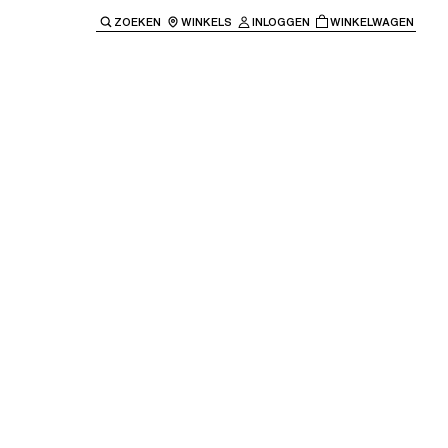
ZOEKEN
WINKELS
INLOGGEN
WINKELWAGEN
e keren naar de hoofdnavigatie.