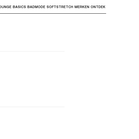
OUNGE
BASICS
BADMODE
SOFTSTRETCH
MERKEN
ONTDEK
bmenu's te openen en "Pijl omhoog" of "Escape" om terug t