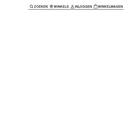
ZOEKEN
WINKELS
INLOGGEN
WINKELWAGEN
e keren naar de hoofdnavigatie.