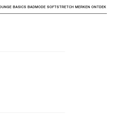
OUNGE
BASICS
BADMODE
SOFTSTRETCH
MERKEN
ONTDEK
bmenu's te openen en "Pijl omhoog" of "Escape" om terug t