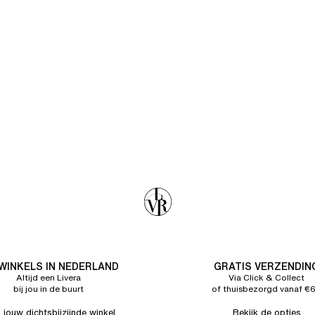
 WINKELS IN NEDERLAND
GRATIS VERZENDIN
Altijd een Livera
Via Click & Collect
bij jou in de buurt
of thuisbezorgd vanaf €
 jouw dichtsbijzijnde winkel
Bekijk de opties