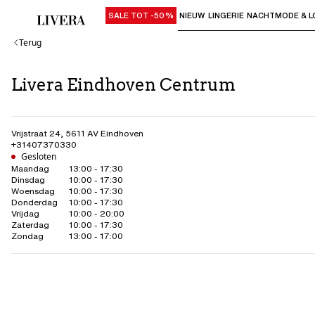
SALE TOT -50%
NIEUW
LINGERIE
NACHTMODE & L
Gebruik "Pijl omlaag" of "Enter" om su
Terug
Livera Eindhoven Centrum
Vrijstraat 24
,
5611 AV
Eindhoven
+31407370330
Gesloten
Maandag
13:00 - 17:30
Dinsdag
10:00 - 17:30
Woensdag
10:00 - 17:30
Donderdag
10:00 - 17:30
Vrijdag
10:00 - 20:00
Zaterdag
10:00 - 17:30
Zondag
13:00 - 17:00