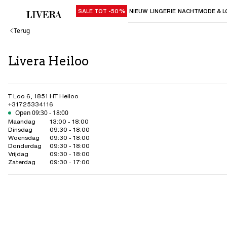
SALE TOT -50%
NIEUW
LINGERIE
NACHTMODE & L
Gebruik "Pijl omlaag" of "Enter" om su
Terug
Livera Heiloo
T Loo 6
,
1851 HT
Heiloo
+31725334116
Open 09:30 - 18:00
Maandag
13:00 - 18:00
Dinsdag
09:30 - 18:00
Woensdag
09:30 - 18:00
Donderdag
09:30 - 18:00
Vrijdag
09:30 - 18:00
Zaterdag
09:30 - 17:00