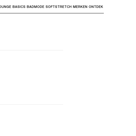
OUNGE
BASICS
BADMODE
SOFTSTRETCH
MERKEN
ONTDEK
bmenu's te openen en "Pijl omhoog" of "Escape" om terug t