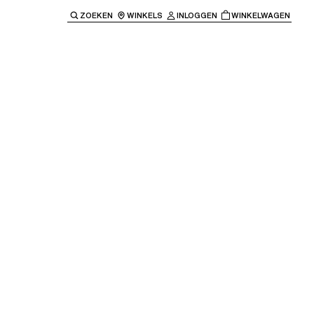
ZOEKEN
WINKELS
INLOGGEN
WINKELWAGEN
e keren naar de hoofdnavigatie.