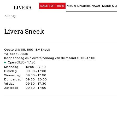
SALE TOT -50%
NIEUW
LINGERIE
NACHTMODE & L
Gebruik "Pijl omlaag" of "Enter" om su
Terug
Livera Sneek
Oosterdijk 68
,
8601 BV
Sneek
+31515422335
Koopzondag elke eerste zondag van de maand 13:00-17:00
Open 09:30 - 17:30
Maandag
13:00 - 17:30
Dinsdag
09:30 - 17:30
Woensdag
09:30 - 17:30
Donderdag
09:30 - 20:00
Vrijdag
09:30 - 17:30
Zaterdag
09:30 - 17:00