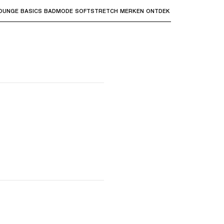
OUNGE
BASICS
BADMODE
SOFTSTRETCH
MERKEN
ONTDEK
bmenu's te openen en "Pijl omhoog" of "Escape" om terug t