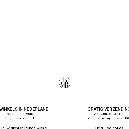
 WINKELS IN NEDERLAND
GRATIS VERZENDIN
Altijd een Livera
Via Click & Collect
bij jou in de buurt
of thuisbezorgd vanaf €
 jouw dichtsbijzijnde winkel
Bekijk de opties