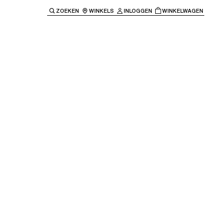
ZOEKEN
WINKELS
INLOGGEN
WINKELWAGEN
e keren naar de hoofdnavigatie.