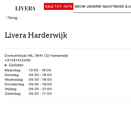
SALE TOT -50%
NIEUW
LINGERIE
NACHTMODE & L
Gebruik "Pijl omlaag" of "Enter" om su
Terug
Livera Harderwijk
Donkerstraat 48
,
3841 CD
Harderwijk
+31341412296
Gesloten
Maandag
13:00 - 18:00
Dinsdag
09:30 - 18:00
Woensdag
09:30 - 18:00
Donderdag
09:30 - 18:00
Vrijdag
09:30 - 21:00
Zaterdag
09:30 - 17:00