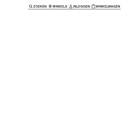
ZOEKEN
WINKELS
INLOGGEN
WINKELWAGEN
e keren naar de hoofdnavigatie.