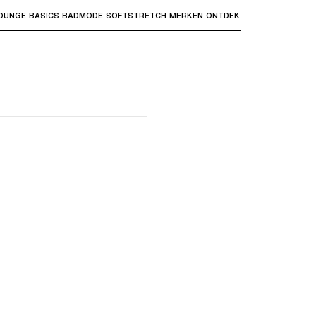
OUNGE
BASICS
BADMODE
SOFTSTRETCH
MERKEN
ONTDEK
bmenu's te openen en "Pijl omhoog" of "Escape" om terug t