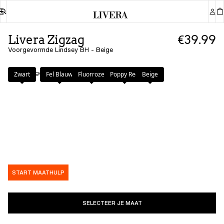
Livera Zigzag
€39.99
Voorgevormde Lindsey BH - Beige
Kleur
:
Beige
Zwart
Fel Blauw
Fluorroze
Poppy Red
Beige
START MAATHULP
SELECTEER JE MAAT