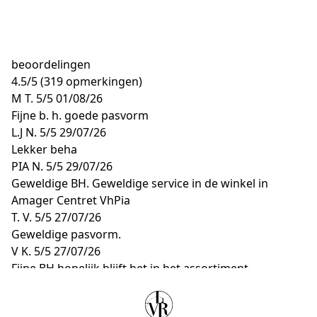
beoordelingen
4.5
/
5
(319 opmerkingen)
M T.
5/5
01/08/26
Fijne b. h. goede pasvorm
L.J N.
5/5
29/07/26
Lekker beha
PIA N.
5/5
29/07/26
Geweldige BH. Geweldige service in de winkel in
Amager Centret VhPia
T. V.
5/5
27/07/26
Geweldige pasvorm.
V K.
5/5
27/07/26
Fijne BH,hopelijk blijft het in het assortiment