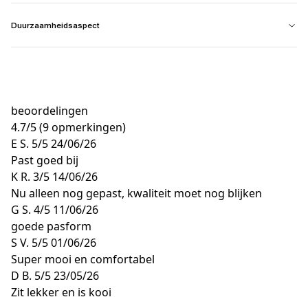
Duurzaamheidsaspect
beoordelingen
4.7
/
5
(9 opmerkingen)
E S.
5/5
24/06/26
Past goed bij
K R.
3/5
14/06/26
Nu alleen nog gepast, kwaliteit moet nog blijken
G S.
4/5
11/06/26
goede pasform
S V.
5/5
01/06/26
Super mooi en comfortabel
D B.
5/5
23/05/26
Zit lekker en is kooi