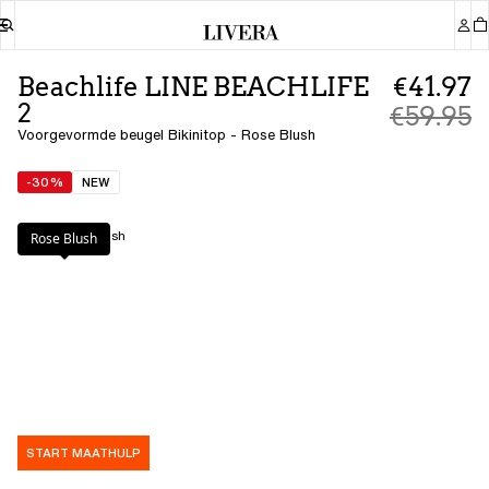
Beachlife LINE BEACHLIFE
€41.97
2
€59.95
Voorgevormde beugel Bikinitop - Rose Blush
-30%
NEW
Kleur
:
Rose Blush
Rose Blush
START MAATHULP