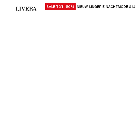
SALE TOT -50%
NIEUW
LINGERIE
NACHTMODE & L
Gebruik "Pijl omlaag" of "Enter" om su