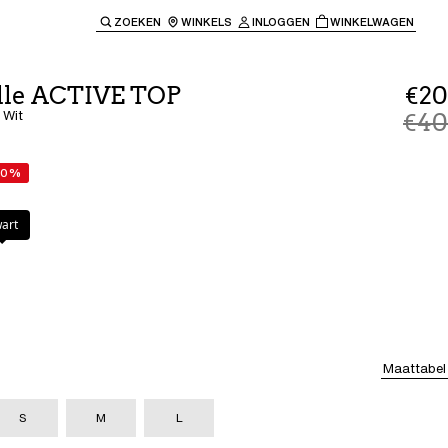
ZOEKEN
WINKELS
INLOGGEN
WINKELWAGEN
e keren naar de hoofdnavigatie.
lle ACTIVE TOP
€20
 Wit
€40
50%
art
Maattabel
S
M
L