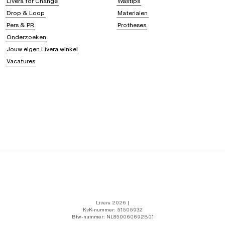
Livera for Change
Wastips
Drop & Loop
Materialen
Pers & PR
Protheses
Onderzoeken
Jouw eigen Livera winkel
Vacatures
Livera 2026 |
KvK-nummer: 51505932
Btw-nummer: NL850060692B01