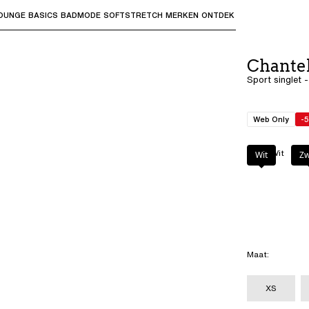
OUNGE
BASICS
BADMODE
SOFTSTRETCH
MERKEN
ONTDEK
bmenu's te openen en "Pijl omhoog" of "Escape" om terug t
Chante
Sport singlet -
Web Only
-
Kleur
:
Wit
Wit
Zw
Maat
:
XS