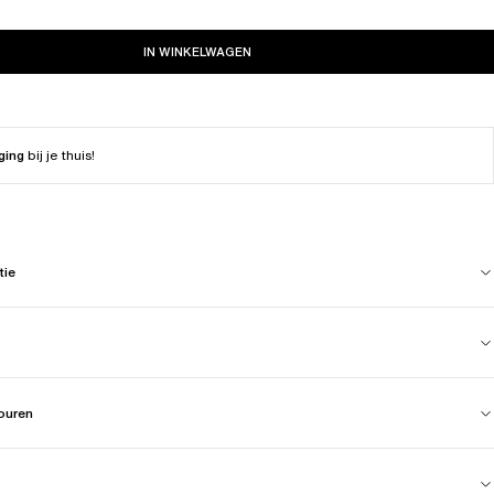
IN WINKELWAGEN
ging
bij je thuis!
tie
touren