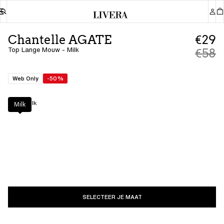
Chantelle AGATE
€29
Top Lange Mouw - Milk
€58
Web Only
-50%
Kleur
:
Milk
Milk
SELECTEER JE MAAT