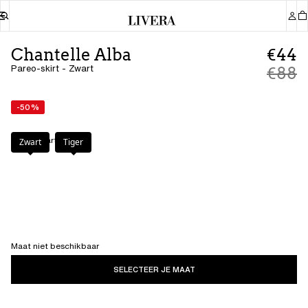
Chantelle Alba
€44
Pareo-skirt - Zwart
€88
-50%
Kleur
:
Zwart
Zwart
Tiger
Maat niet beschikbaar
SELECTEER JE MAAT