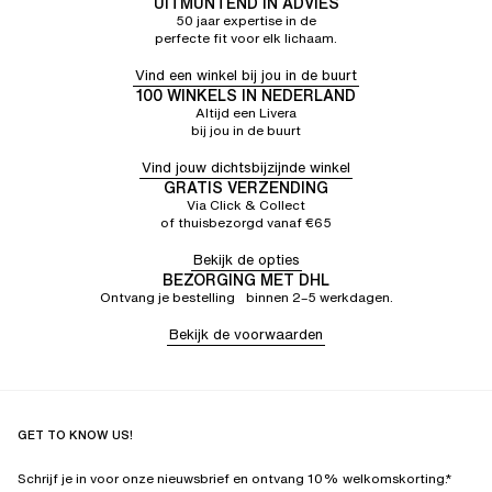
Deze panty drukt goed op de buik
UITMUNTEND IN ADVIES
50 jaar expertise in de
perfecte fit voor elk lichaam.
Vind een winkel bij jou in de buurt
100 WINKELS IN NEDERLAND
Altijd een Livera
bij jou in de buurt
Vind jouw dichtsbijzijnde winkel
GRATIS VERZENDING
Via Click & Collect
of thuisbezorgd vanaf €65
Bekijk de opties
BEZORGING MET DHL
Ontvang je bestelling binnen 2–5 werkdagen.
Bekijk de voorwaarden
GET TO KNOW US!
Schrijf je in voor onze nieuwsbrief en ontvang 10% welkomskorting.*