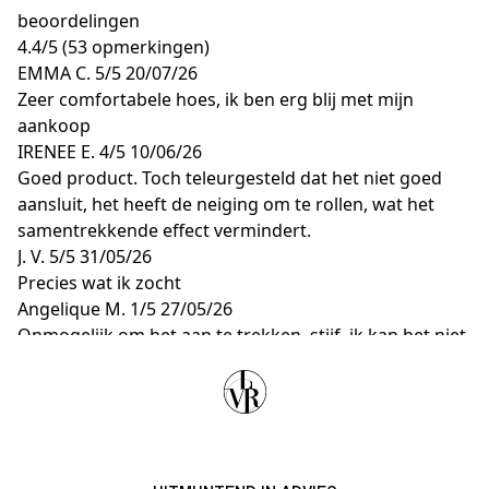
beoordelingen
4.4
/
5
(53 opmerkingen)
EMMA C.
5/5
20/07/26
Zeer comfortabele hoes, ik ben erg blij met mijn
aankoop
IRENEE E.
4/5
10/06/26
Goed product. Toch teleurgesteld dat het niet goed
aansluit, het heeft de neiging om te rollen, wat het
samentrekkende effect vermindert.
J. V.
5/5
31/05/26
Precies wat ik zocht
Angelique M.
1/5
27/05/26
Onmogelijk om het aan te trekken, stijf, ik kan het niet
gebruiken. Ik heb maat 42 en past niet in de panty
maat 44. Nog teleurgesteld omdat ik weet hoeveel het
kost en ik heb al andere Chantelle-artikelen die perfect
bij me passen.
Martine L.
5/5
23/03/26