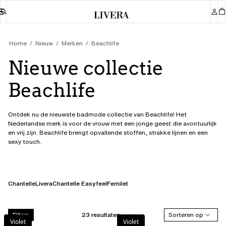
Home
Nieuw
Merken
Beachlife
Nieuwe collectie
Beachlife
Ontdek nu de nieuwste badmode collectie van Beachlife! Het
Nederlandse merk is voor de vrouw met een jonge geest die avontuurlijk
en vrij zijn. Beachlife brengt opvallende stoffen, strakke lijnen en een
sexy touch.
Chantelle
Livera
Chantelle Easyfeel
Femilet
23 resultaten
Sorteren op
Filters
Violet
Violet