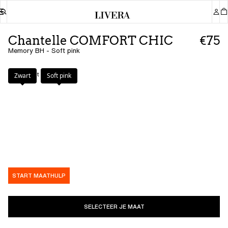
Chantelle COMFORT CHIC
€75
Memory BH - Soft pink
Kleur
:
Soft pink
Zwart
Soft pink
START MAATHULP
SELECTEER JE MAAT