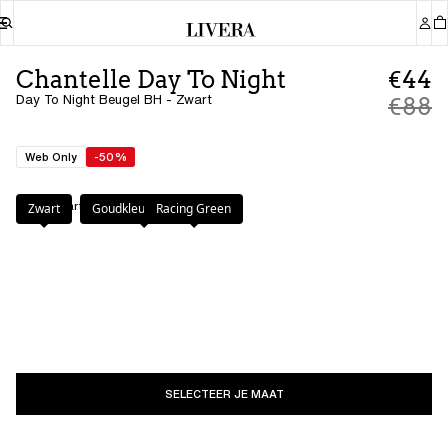
Chantelle Day To Night
€44
Day To Night Beugel BH - Zwart
€88
Web Only
-50%
Kleur
:
Zwart
Zwart
Goudkleurig Beige
Racing Green
SELECTEER JE MAAT