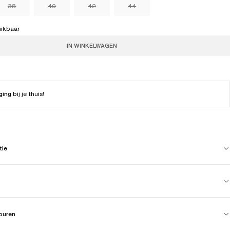
38
40
42
44
hikbaar
IN WINKELWAGEN
ging
bij je thuis!
tie
touren