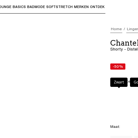
OUNGE
BASICS
BADMODE
SOFTSTRETCH
MERKEN
ONTDEK
bmenu's te openen en "Pijl omhoog" of "Escape" om terug t
Home
Linger
Chantel
Shorty - Distel
-50%
Kleur
:
Distel
Zwart
Go
Maat
: