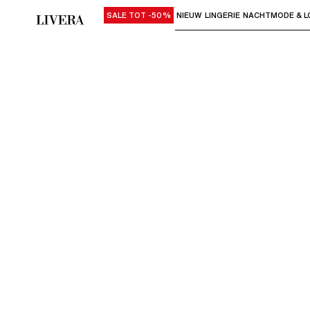
SALE TOT -50%
NIEUW
LINGERIE
NACHTMODE & L
Gebruik "Pijl omlaag" of "Enter" om su