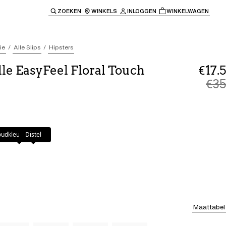
ZOEKEN
WINKELS
INLOGGEN
WINKELWAGEN
e keren naar de hoofdnavigatie.
ie
Alle Slips
Hipsters
le EasyFeel Floral Touch
€17.5
€35
udkleurig Beige
Distel
Maattabel