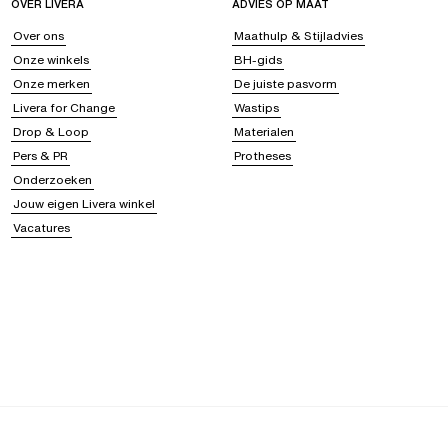
OVER LIVERA
ADVIES OP MAAT
Over ons
Maathulp & Stijladvies
Onze winkels
BH-gids
Onze merken
De juiste pasvorm
Livera for Change
Wastips
Drop & Loop
Materialen
Pers & PR
Protheses
Onderzoeken
Jouw eigen Livera winkel
Vacatures