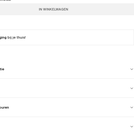
IN WINKELWAGEN
ging
bij je thuis!
tie
touren