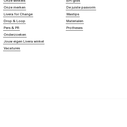
Onze winkels
BH-gids
Onze merken
De juiste pasvorm
Livera for Change
Wastips
Drop & Loop
Materialen
Pers & PR
Protheses
Onderzoeken
Jouw eigen Livera winkel
Vacatures