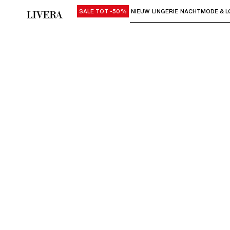
SALE TOT -50%
NIEUW
LINGERIE
NACHTMODE & L
Gebruik "Pijl omlaag" of "Enter" om su