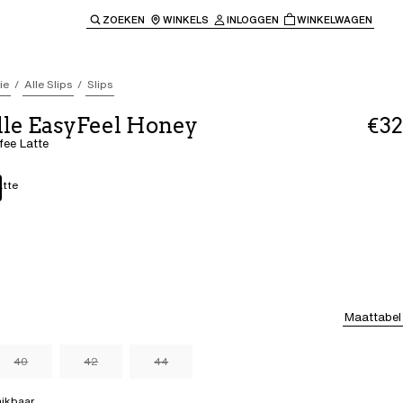
ZOEKEN
WINKELS
INLOGGEN
WINKELWAGEN
e keren naar de hoofdnavigatie.
ie
Alle Slips
Slips
lle EasyFeel Honey
€32
ffee Latte
atte
Maattabel
40
42
44
hikbaar