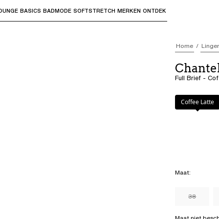
OUNGE
BASICS
BADMODE
SOFTSTRETCH
MERKEN
ONTDEK
bmenu's te openen en "Pijl omhoog" of "Escape" om terug t
Home
Linger
Chante
Full Brief - Co
Kleur
:
Coffee L
Coffee Latte
Maat
:
38
Maat niet besc