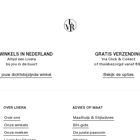
 WINKELS IN NEDERLAND
GRATIS VERZENDIN
Altijd een Livera
Via Click & Collect
bij jou in de buurt
of thuisbezorgd vanaf €
 jouw dichtsbijzijnde winkel
Bekijk de opties
OVER LIVERA
ADVIES OP MAAT
Over ons
Maathulp & Stijladvies
Onze winkels
BH-gids
Onze merken
De juiste pasvorm
Livera for Change
Wastips