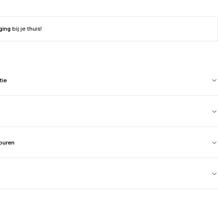
ging
bij je thuis!
tie
touren