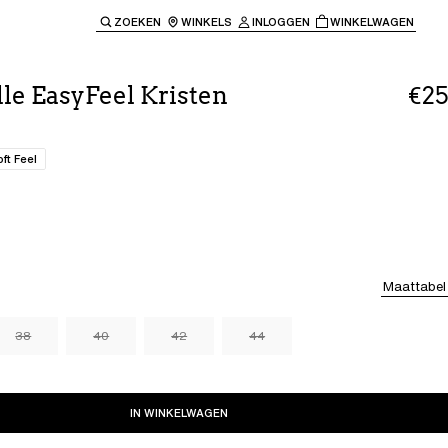
ZOEKEN
WINKELS
INLOGGEN
WINKELWAGEN
e keren naar de hoofdnavigatie.
le EasyFeel Kristen
€25
oft Feel
Maattabel
38
40
42
44
IN WINKELWAGEN