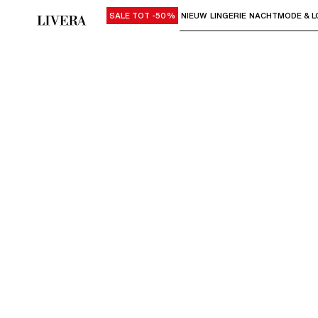
SALE TOT -50%
NIEUW
LINGERIE
NACHTMODE & L
Gebruik "Pijl omlaag" of "Enter" om su