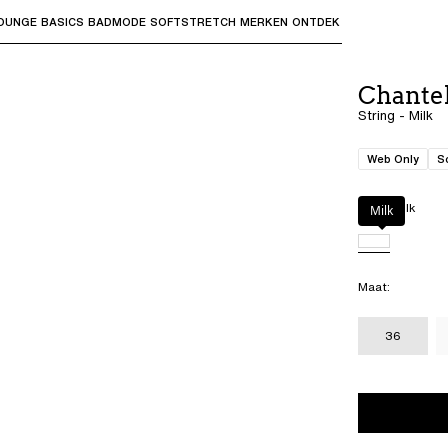
OUNGE
BASICS
BADMODE
SOFTSTRETCH
MERKEN
ONTDEK
bmenu's te openen en "Pijl omhoog" of "Escape" om terug t
Chantel
String - Milk
Web Only
S
Kleur
:
Milk
Milk
Maat
:
36