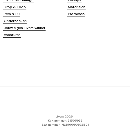
Drop & Loop
Materialen
Pers & PR
Protheses
Onderzoeken
Jouw eigen Livera winkel
Vacatures
Livera 2026 |
KvK-nummer: 51505932
Btw-nummer: NL850060692B01