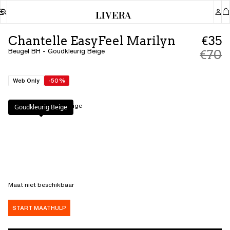
Chantelle EasyFeel Marilyn
€35
Beugel BH - Goudkleurig Beige
€70
Web Only
-50%
Kleur
:
Goudkleurig Beige
Goudkleurig Beige
Maat niet beschikbaar
START MAATHULP