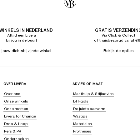
 WINKELS IN NEDERLAND
GRATIS VERZENDIN
Altijd een Livera
Via Click & Collect
bij jou in de buurt
of thuisbezorgd vanaf €
 jouw dichtsbijzijnde winkel
Bekijk de opties
OVER LIVERA
ADVIES OP MAAT
Over ons
Maathulp & Stijladvies
Onze winkels
BH-gids
Onze merken
De juiste pasvorm
Livera for Change
Wastips
Drop & Loop
Materialen
Pers & PR
Protheses
Onderzoeken