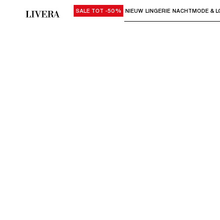
SALE TOT -50%
NIEUW
LINGERIE
NACHTMODE & L
Gebruik "Pijl omlaag" of "Enter" om su