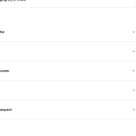
tie
touren
aspect