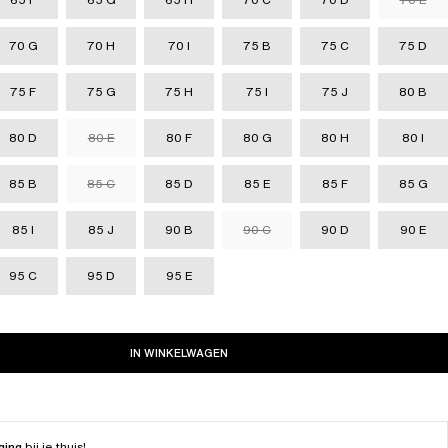
70 G
70 H
70 I
75 B
75 C
75 D
75 F
75 G
75 H
75 I
75 J
80 B
80 D
80 E
80 F
80 G
80 H
80 I
85 B
85 C
85 D
85 E
85 F
85 G
85 I
85 J
90 B
90 C
90 D
90 E
95 C
95 D
95 E
IN WINKELWAGEN
ging
bij je thuis!