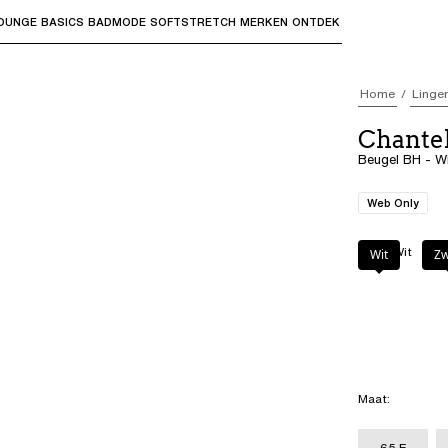
OUNGE
BASICS
BADMODE
SOFTSTRETCH
MERKEN
ONTDEK
bmenu's te openen en "Pijl omhoog" of "Escape" om terug t
Home
Linger
Chantel
Beugel BH - W
Web Only
Kleur
:
Wit
Wit
Zw
Maat
:
65 E