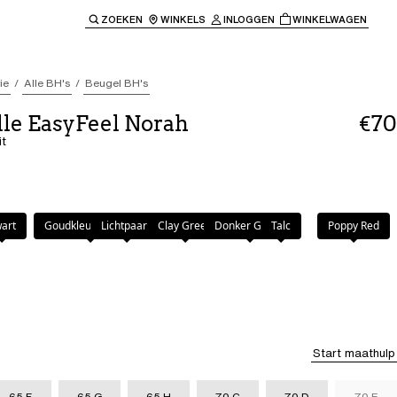
ZOEKEN
WINKELS
INLOGGEN
WINKELWAGEN
e keren naar de hoofdnavigatie.
ie
Alle BH's
Beugel BH's
le EasyFeel Norah
€70
it
art
Goudkleurig Beige
Lichtpaars
Clay Green
Donker Groen
Talc
Poppy Red
Start maathulp
65 F
65 G
65 H
70 C
70 D
70 E