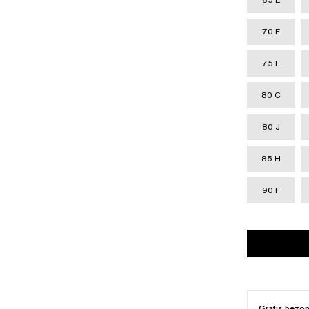
70 F
75 E
80 C
80 J
85 H
90 F
Gratis bezor