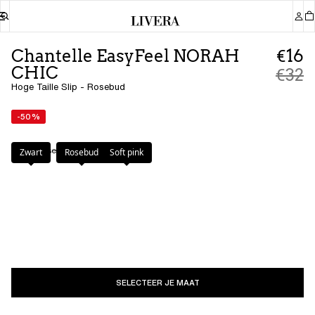
Chantelle EasyFeel NORAH
€16
CHIC
€32
Hoge Taille Slip - Rosebud
-50%
Kleur
:
Rosebud
Zwart
Rosebud
Soft pink
SELECTEER JE MAAT