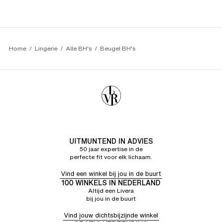
CECILE C.
5/5
28/07/26
Heel prettig en goed passend, goede pasvorm.
Home
Lingerie
Alle BH's
Beugel BH's
UITMUNTEND IN ADVIES
50 jaar expertise in de
perfecte fit voor elk lichaam.
Vind een winkel bij jou in de buurt
100 WINKELS IN NEDERLAND
Altijd een Livera
bij jou in de buurt
Vind jouw dichtsbijzijnde winkel