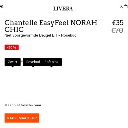
Chantelle EasyFeel NORAH
€35
CHIC
€70
Niet voorgevormde Beugel BH - Rosebud
-50%
Kleur
:
Rosebud
Zwart
Rosebud
Soft pink
Maat niet beschikbaar
START MAATHULP