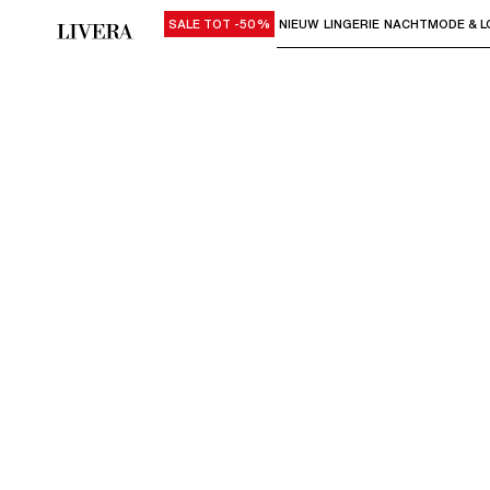
SALE TOT -50%
NIEUW
LINGERIE
NACHTMODE & L
Gebruik "Pijl omlaag" of "Enter" om su