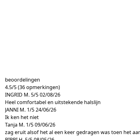
beoordelingen
4.5
/
5
(36 opmerkingen)
INGRID M.
5/5
02/08/26
Heel comfortabel en uitstekende halslijn
JANNI M.
1/5
24/06/26
Ik ken het niet
Tanja M.
1/5
09/06/26
zag eruit alsof het al een keer gedragen was toen het 
BIBBI H.
5/5
08/05/26