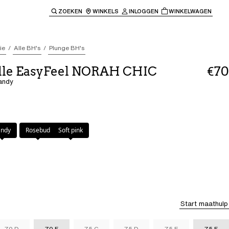
ZOEKEN
WINKELS
INLOGGEN
WINKELWAGEN
e keren naar de hoofdnavigatie.
ie
Alle BH's
Plunge BH's
lle EasyFeel NORAH CHIC
€70
andy
andy
Rosebud
Soft pink
Start maathulp
70 D
70 F
75 C
75 D
75 E
75 F