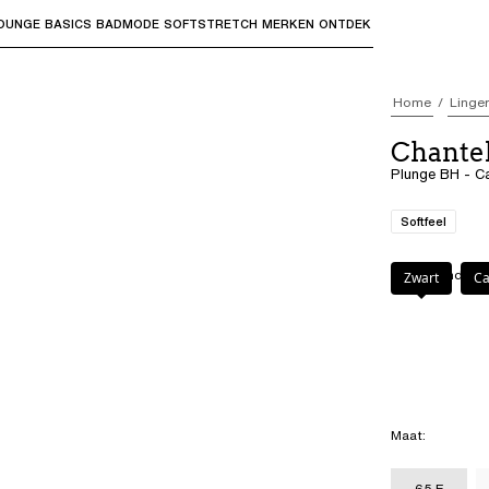
OUNGE
BASICS
BADMODE
SOFTSTRETCH
MERKEN
ONTDEK
bmenu's te openen en "Pijl omhoog" of "Escape" om terug t
Home
Linger
Chante
Plunge BH - C
Softfeel
Kleur
:
Candy
Zwart
C
Maat
:
65 E