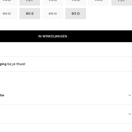
80 D
80 E
85 C
85 D
IN WINKELWAGEN
ging
bij je thuis!
tie