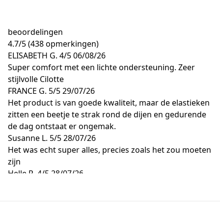
beoordelingen
4.7
/
5
(438 opmerkingen)
ELISABETH G.
4/5
06/08/26
Super comfort met een lichte ondersteuning. Zeer
stijlvolle Cilotte
FRANCE G.
5/5
29/07/26
Het product is van goede kwaliteit, maar de elastieken
zitten een beetje te strak rond de dijen en gedurende
de dag ontstaat er ongemak.
Susanne L.
5/5
28/07/26
Het was echt super alles, precies zoals het zou moeten
zijn
Helle R.
4/5
28/07/26
Heerlijk product
Ilse L.
5/5
28/07/26
Geweldig