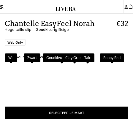
Chantelle EasyFeel Norah
€32
Hoge taille slip - Goudkleurig Beige
Web Only
Kleur
:
Goudkleurig Beige
Wit
Zwart
Goudkleurig Beige
Clay Green
Talc
Poppy Red
SELECTEER JE MAAT