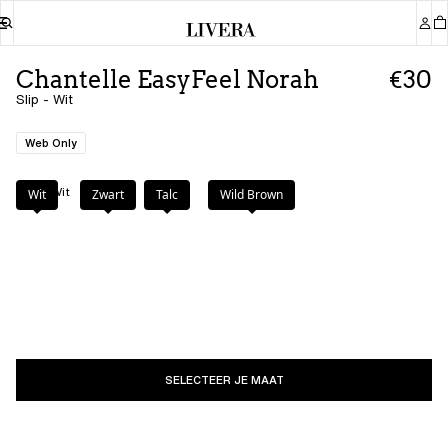
Chantelle EasyFeel Norah
€30
Slip - Wit
Web Only
Kleur
:
Wit
Wit
Zwart
Talc
Wild Brown
SELECTEER JE MAAT