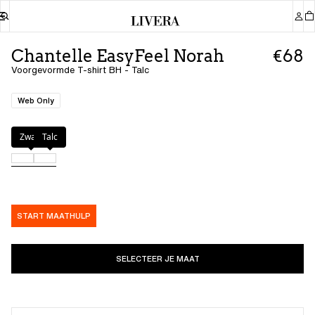
Chantelle EasyFeel Norah
€68
Voorgevormde T-shirt BH - Talc
Web Only
Kleur
:
Talc
Zwart
Talc
START MAATHULP
SELECTEER JE MAAT