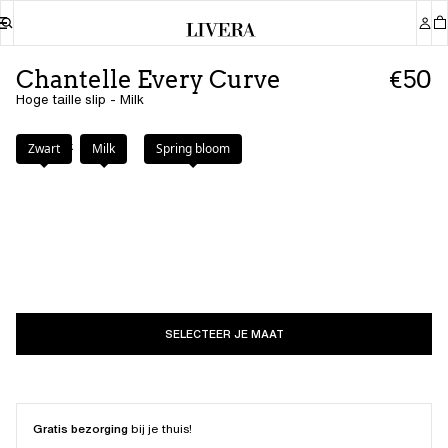
Chantelle Every Curve
€50
Hoge taille slip - Milk
Kleur
:
Milk
Zwart
Milk
Spring bloom
SELECTEER JE MAAT
Gratis bezorging
bij je thuis!