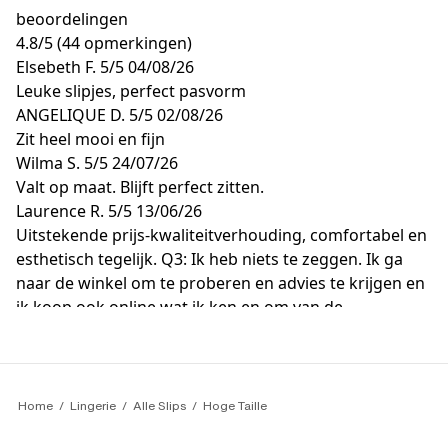
beoordelingen
4.8
/
5
(44 opmerkingen)
Elsebeth F.
5/5
04/08/26
Leuke slipjes, perfect pasvorm
ANGELIQUE D.
5/5
02/08/26
Zit heel mooi en fijn
Wilma S.
5/5
24/07/26
Valt op maat. Blijft perfect zitten.
Laurence R.
5/5
13/06/26
Uitstekende prijs-kwaliteitverhouding, comfortabel en
esthetisch tegelijk. Q3: Ik heb niets te zeggen. Ik ga
naar de winkel om te proberen en advies te krijgen en
ik koop ook online wat ik ken en om van de
aanbiedingen te profiteren.
Laurence R.
5/5
13/06/26
Het houdt goed vast en laat geen kledingmerken
achter.
Home
Lingerie
Alle Slips
Hoge Taille