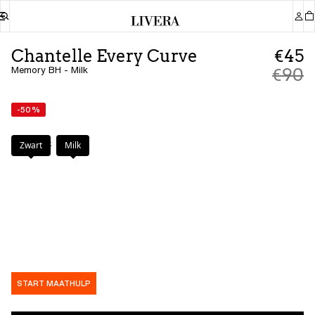
Chantelle Every Curve
€45
Memory BH - Milk
€90
-50%
Kleur
:
Milk
Zwart
Milk
START MAATHULP