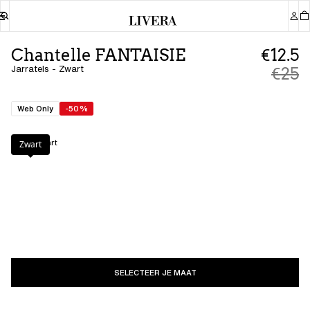
Chantelle FANTAISIE
€12.5
Jarratels - Zwart
€25
Web Only
-50%
Kleur
:
Zwart
Zwart
SELECTEER JE MAAT