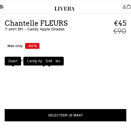
Chantelle FLEURS
€45
T-shirt BH - Candy Apple Shades
€90
Web Only
-50%
Kleur
:
Candy Apple Shades
Zwart
Candy Apple Shades
D48
SELECTEER JE MAAT