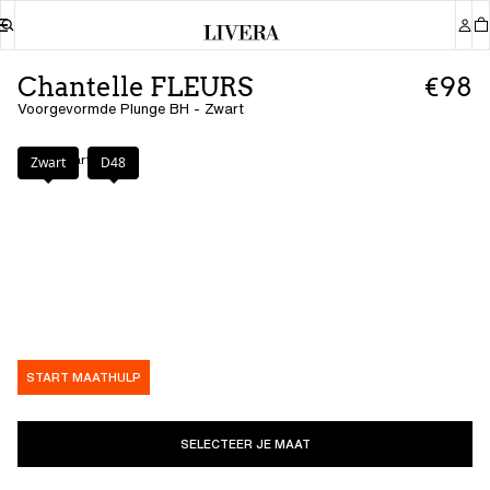
Chantelle FLEURS
€98
Voorgevormde Plunge BH - Zwart
Kleur
:
Zwart
Zwart
D48
START MAATHULP
SELECTEER JE MAAT