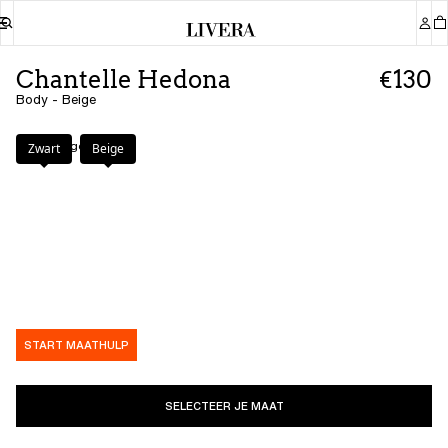
Chantelle Hedona
€130
Body - Beige
Kleur
:
Beige
Zwart
Beige
START MAATHULP
SELECTEER JE MAAT