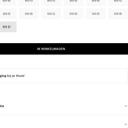
80 B
80 C
80 D
80 E
85 B
85 C
85 E
90 B
90 C
90 D
90 E
95 B
95 D
IN WINKELWAGEN
ging
bij je thuis!
tie