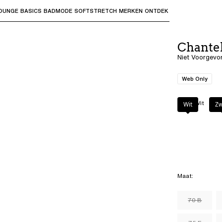
OUNGE
BASICS
BADMODE
SOFTSTRETCH
MERKEN
ONTDEK
bmenu's te openen en "Pijl omhoog" of "Escape" om terug t
Chante
Niet Voorgevo
Web Only
Kleur
:
Wit
Wit
Zw
Maat
:
70 B