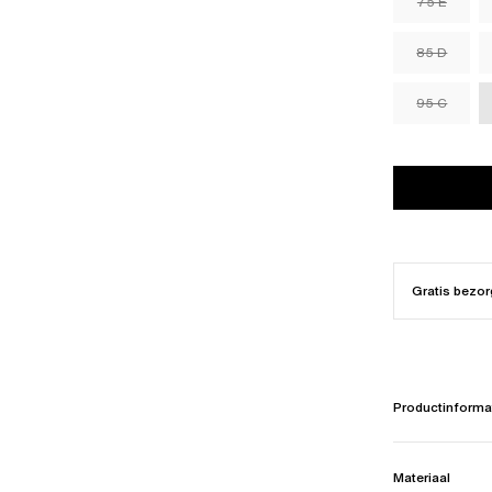
75 E
85 D
95 C
Gratis bezor
Productinforma
Materiaal