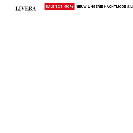
SALE TOT -50%
NIEUW
LINGERIE
NACHTMODE & L
Gebruik "Pijl omlaag" of "Enter" om su