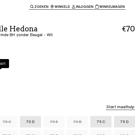
ZOEKEN
WINKELS
INLOGGEN
WINKELWAGEN
e keren naar de hoofdnavigatie.
lle Hedona
€70
rmde BH zonder Beugel - Wit
art
Start maathulp
70 C
70 D
70 E
75 B
75 C
75 D